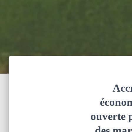
Accr
économ
ouverte p
des marc