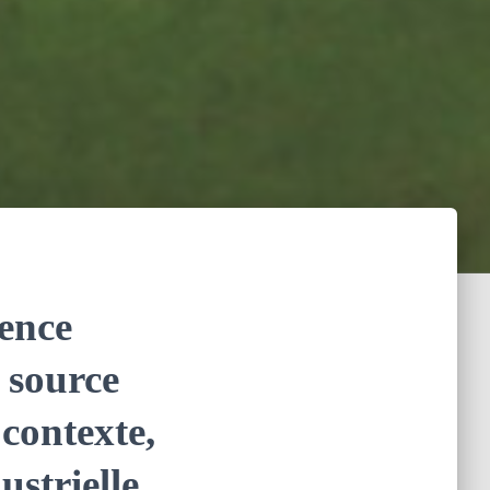
gence
 source
 contexte,
ustrielle