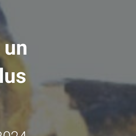
 un
lus