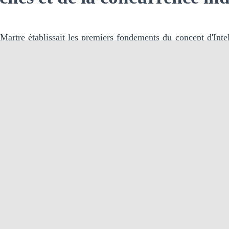
 Martre établissait les premiers fondements du concept d'Int
r dans le paysage du renseignement et de la stratégie écono
e la France dans ce domaine. Poursuivant cette dynamique
n 2003 un deuxième rapport fondateur de l’IE, intitulé « Int
hésion sociale ». Ce document a marqué un tournant signi
stitutionnelles dédiées à l'IE au sein des ministères français. 3
rs témoignent de l'engagement croissant de la France env
ique dans sa stratégie nationale.